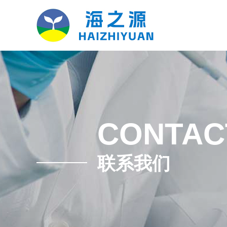
CONTAC
联系我们