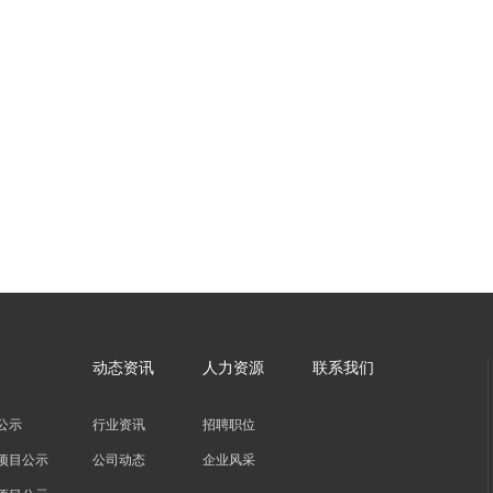
动态资讯
人力资源
联系我们
公示
行业资讯
招聘职位
项目公示
公司动态
企业风采