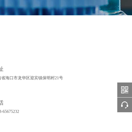
址
南省海口市龙华区迎宾镇保明村21号
话
8-65675232